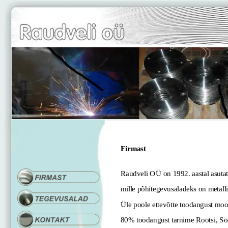
Firmast
Raudveli OÜ on 1992. aastal asutatud 
mille põhitegevusaladeks on
metalli
Üle poole ettevõtte toodangust moodust
80% toodangust tarnime Rootsi, Soome 