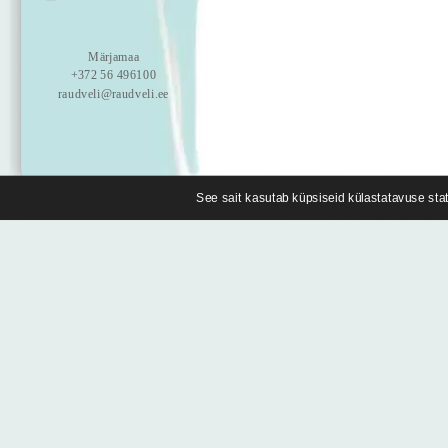
Märjamaa
+372 56 496100
raudveli@raudveli.ee
See sait kasutab küpsiseid külastatavuse stat